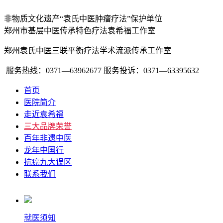
非物质文化遗产“袁氏中医肿瘤疗法”保护单位
郑州市基层中医传承特色疗法袁希福工作室
郑州袁氏中医三联平衡疗法学术流派传承工作室
服务热线：0371—63962677
服务投诉：0371—63395632
首页
医院简介
走近袁希福
三大品牌荣誉
百年非遗中医
龙年中国行
抗癌九大误区
联系我们
就医须知