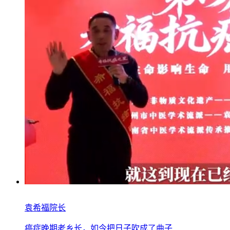
袁希福院长
癌症晚期老乡长，如今把日子吹成了曲子