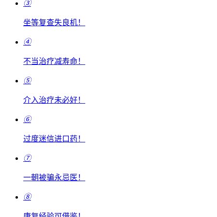
③
坐等复查失良机！
④
不当治疗减寿命！
⑤
介入治疗未必好！
⑥
过度迷信进口药！
⑦
一朝被骗永忌医！
⑧
康复经验可借鉴！