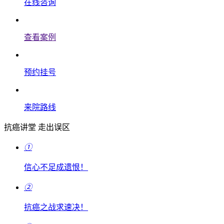
在线咨询
查看案例
预约挂号
来院路线
抗癌讲堂 走出误区
①
信心不足成遗恨！
②
抗癌之战求速决！