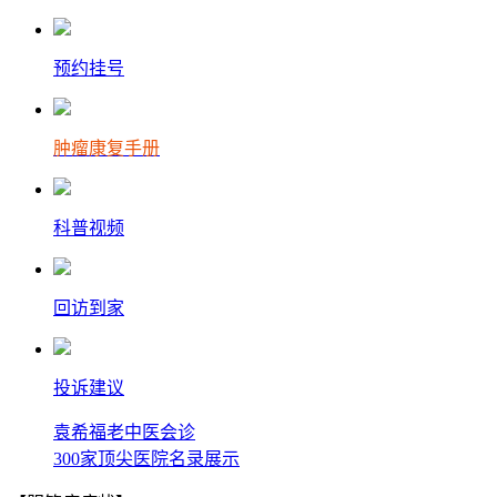
预约挂号
肿瘤康复手册
科普视频
回访到家
投诉建议
袁希福老中医会诊
300家顶尖医院名录展示