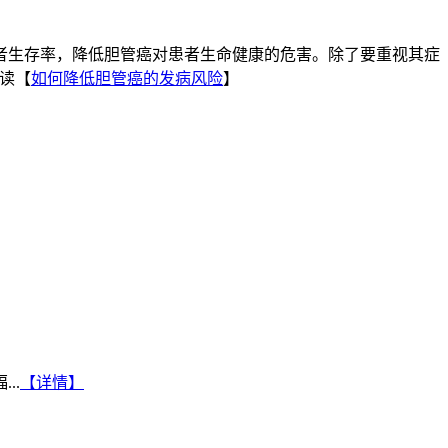
生存率，降低胆管癌对患者生命健康的危害。除了要重视其症
读【
如何降低胆管癌的发病风险
】
..
【详情】