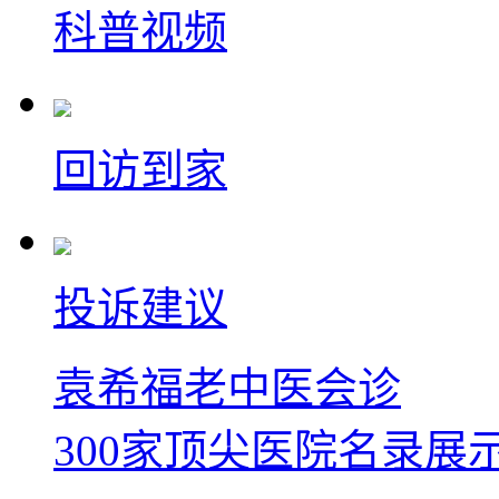
科普视频
回访到家
投诉建议
袁希福老中医会诊
300家顶尖医院名录展