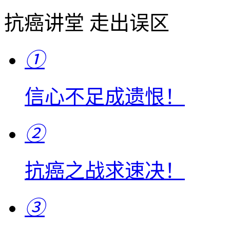
抗癌讲堂 走出误区
①
信心不足成遗恨！
②
抗癌之战求速决！
③