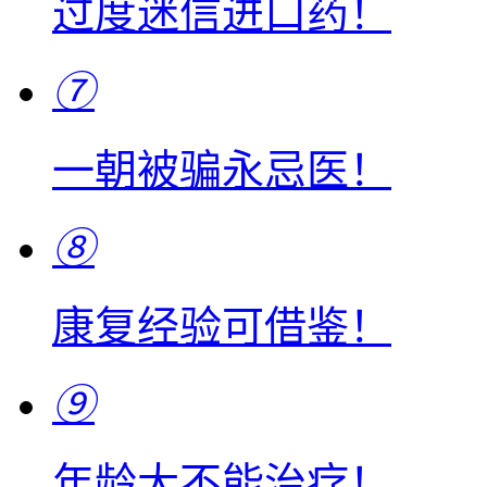
过度迷信进口药！
⑦
一朝被骗永忌医！
⑧
康复经验可借鉴！
⑨
年龄大不能治疗！