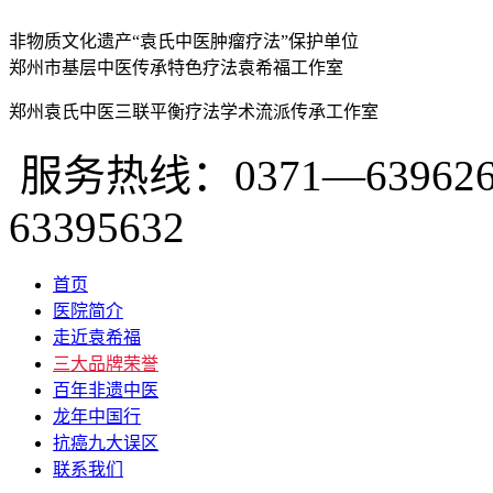
非物质文化遗产“袁氏中医肿瘤疗法”保护单位
郑州市基层中医传承特色疗法袁希福工作室
郑州袁氏中医三联平衡疗法学术流派传承工作室
服务热线：0371—639626
63395632
首页
医院简介
走近袁希福
三大品牌荣誉
百年非遗中医
龙年中国行
抗癌九大误区
联系我们