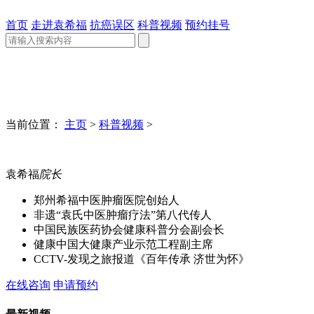
首页
走进袁希福
抗癌误区
科普视频
预约挂号
当前位置：
主页
>
科普视频
>
袁希福
院长
郑州希福中医肿瘤医院创始人
非遗“袁氏中医肿瘤疗法”第八代传人
中国民族医药协会健康科普分会副会长
健康中国大健康产业示范工程副主席
CCTV-发现之旅报道《百年传承 济世为怀》
在线咨询
申请预约