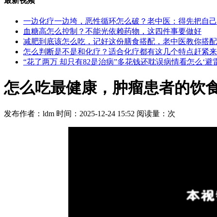
最新视频
一边化疗一边垮，恶性循环怎么破？老中医：得先把自己
血糖高怎么控制？不能光依赖药物，这四件事要做好
减肥到底该怎么吃，记好这份膳食搭配，老中医教你搭配
怎么判断是不是和化疗？适合化疗都有这几个特点赶紧来
“花了两万 却只有82是治病”多花钱还耽误病情看怎么‘避雷
怎么吃最健康，肿瘤患者的饮
发布作者：ldm 时间：2025-12-24 15:52 阅读量：
次