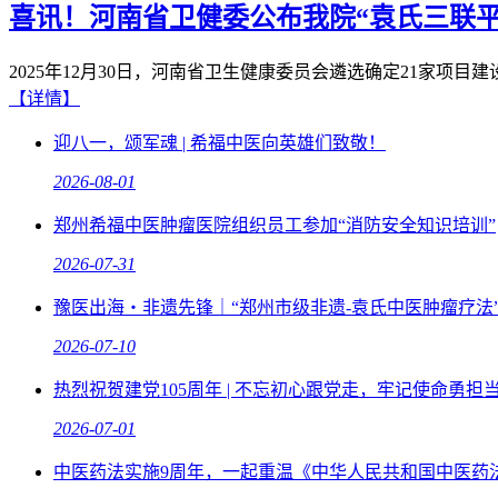
喜讯！河南省卫健委公布我院“袁氏三联平
2025年12月30日，河南省卫生健康委员会遴选确定21家
【详情】
迎八一，颂军魂 | 希福中医向英雄们致敬！
2026-08-01
郑州希福中医肿瘤医院组织员工参加“消防安全知识培训”
2026-07-31
豫医出海・非遗先锋｜“郑州市级非遗-袁氏中医肿瘤疗法”
2026-07-10
热烈祝贺建党105周年 | 不忘初心跟党走，牢记使命勇担
2026-07-01
中医药法实施9周年，一起重温《中华人民共和国中医药