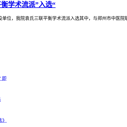
衡学术流派”入选“
项目建设单位，我院袁氏三联平衡学术流派入选其中，与郑州市中医
 即
当
法》