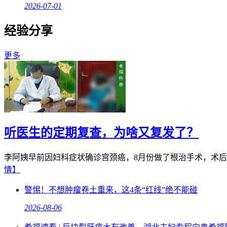
2026-07-01
经验分享
更多
听医生的定期复查，为啥又复发了？
李阿姨早前因妇科症状确诊宫颈癌，8月份做了根治手术，术后
情】
警惕！不想肿瘤卷土重来，这4条“红线”绝不能碰
2026-08-06