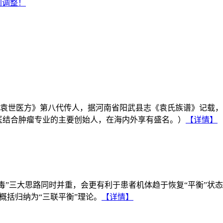
间调整！
袁世医方》第八代传人，据河南省阳武县志《袁氏族谱》记载，
医结合肿瘤专业的主要创始人，在海内外享有盛名。）
【详情】
“攻毒”三大思路同时并重，会更有利于患者机体趋于恢复“平衡”状
概括归纳为“三联平衡”理论。
【详情】