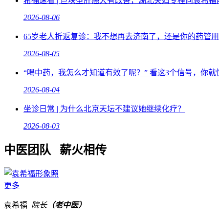
希福速看 | 巨块型肝癌大有改善，湖北夫妇专程向袁希福
2026-08-06
65岁老人折返复诊：我不想再去济南了，还是你的药管用
2026-08-05
“喝中药，我怎么才知道有效了呢？” 看这3个信号，你就
2026-08-04
坐诊日常 | 为什么北京天坛不建议她继续化疗？
2026-08-03
中医团队 薪火相传
更多
袁希福
院长
（老中医）