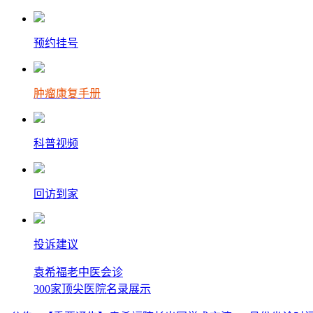
预约挂号
肿瘤康复手册
科普视频
回访到家
投诉建议
袁希福老中医会诊
300家顶尖医院名录展示