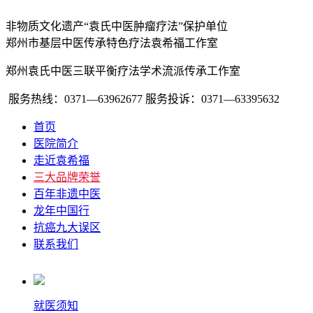
非物质文化遗产“袁氏中医肿瘤疗法”保护单位
郑州市基层中医传承特色疗法袁希福工作室
郑州袁氏中医三联平衡疗法学术流派传承工作室
服务热线：0371—63962677
服务投诉：0371—63395632
首页
医院简介
走近袁希福
三大品牌荣誉
百年非遗中医
龙年中国行
抗癌九大误区
联系我们
就医须知