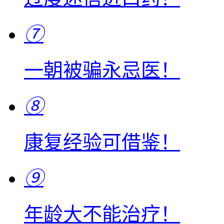
⑦
一朝被骗永忌医！
⑧
康复经验可借鉴！
⑨
年龄大不能治疗！