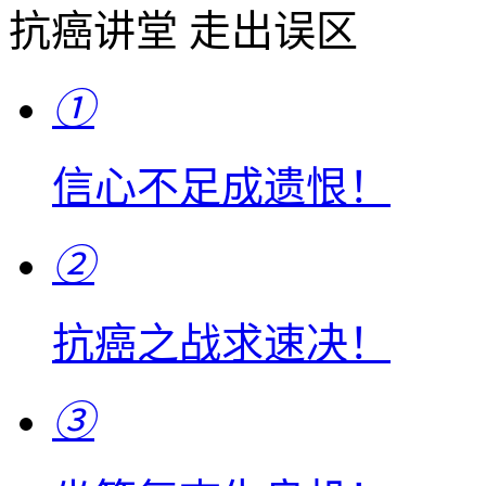
抗癌讲堂 走出误区
①
信心不足成遗恨！
②
抗癌之战求速决！
③