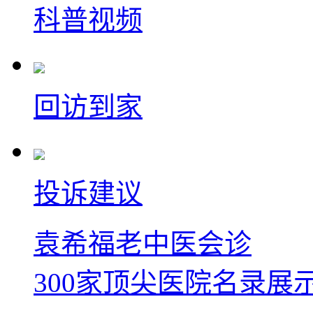
科普视频
回访到家
投诉建议
袁希福老中医会诊
300家顶尖医院名录展