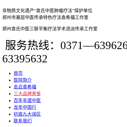
非物质文化遗产“袁氏中医肿瘤疗法”保护单位
郑州市基层中医传承特色疗法袁希福工作室
郑州袁氏中医三联平衡疗法学术流派传承工作室
服务热线：0371—639626
63395632
首页
医院简介
走近袁希福
三大品牌荣誉
百年非遗中医
龙年中国行
抗癌九大误区
联系我们