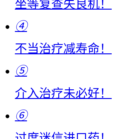
坐等复查失良机！
④
不当治疗减寿命！
⑤
介入治疗未必好！
⑥
过度迷信进口药！