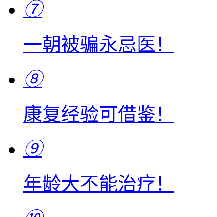
⑦
一朝被骗永忌医！
⑧
康复经验可借鉴！
⑨
年龄大不能治疗！