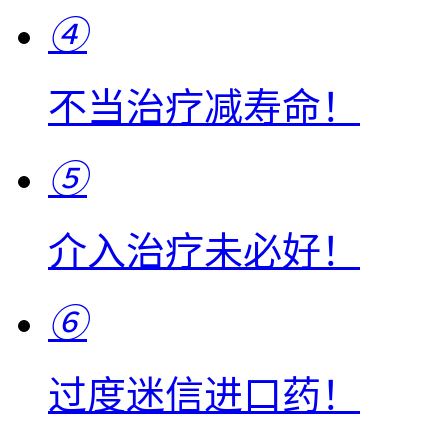
④
不当治疗减寿命！
⑤
介入治疗未必好！
⑥
过度迷信进口药！