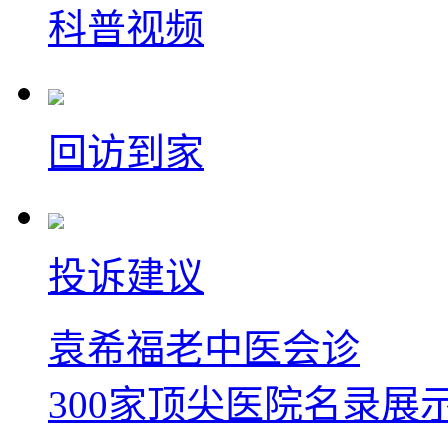
科普视频
回访到家
投诉建议
袁希福老中医会诊
300家顶尖医院名录展