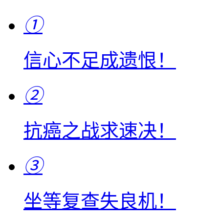
①
信心不足成遗恨！
②
抗癌之战求速决！
③
坐等复查失良机！