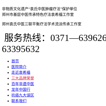
非物质文化遗产“袁氏中医肿瘤疗法”保护单位
郑州市基层中医传承特色疗法袁希福工作室
郑州袁氏中医三联平衡疗法学术流派传承工作室
服务热线：0371—639626
63395632
首页
医院简介
走近袁希福
三大品牌荣誉
百年非遗中医
龙年中国行
抗癌九大误区
联系我们