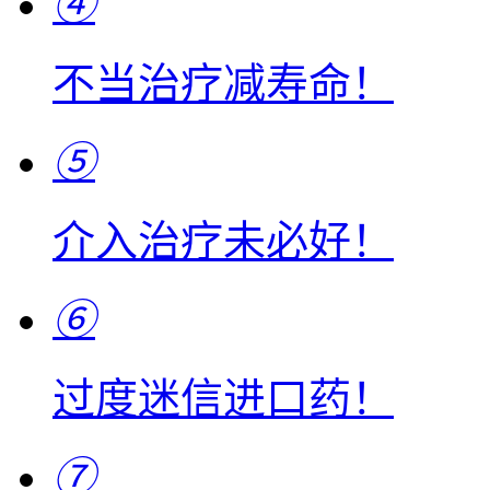
④
不当治疗减寿命！
⑤
介入治疗未必好！
⑥
过度迷信进口药！
⑦