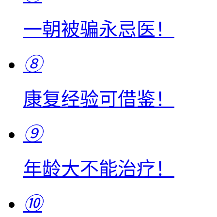
一朝被骗永忌医！
⑧
康复经验可借鉴！
⑨
年龄大不能治疗！
⑩