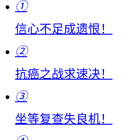
①
信心不足成遗恨！
②
抗癌之战求速决！
③
坐等复查失良机！