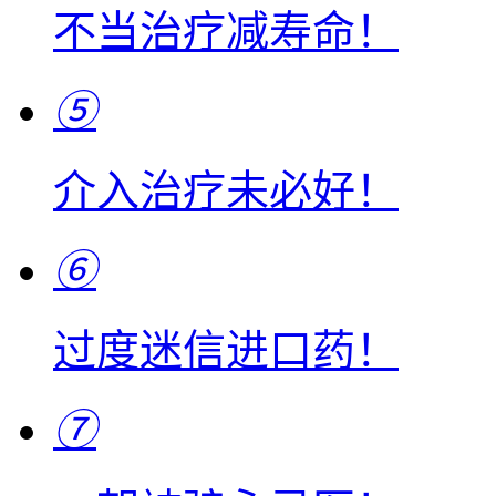
不当治疗减寿命！
⑤
介入治疗未必好！
⑥
过度迷信进口药！
⑦