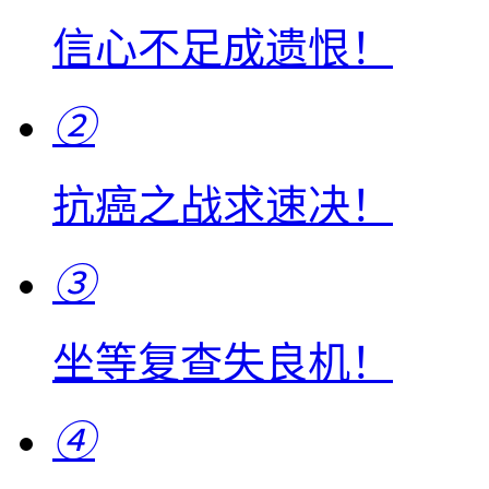
信心不足成遗恨！
②
抗癌之战求速决！
③
坐等复查失良机！
④