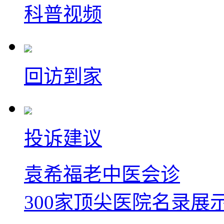
科普视频
回访到家
投诉建议
袁希福老中医会诊
300家顶尖医院名录展