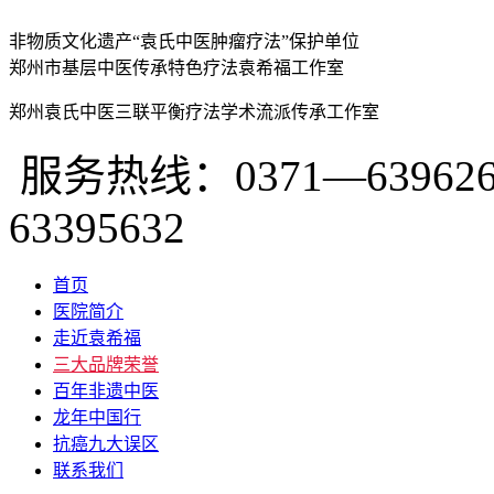
非物质文化遗产“袁氏中医肿瘤疗法”保护单位
郑州市基层中医传承特色疗法袁希福工作室
郑州袁氏中医三联平衡疗法学术流派传承工作室
服务热线：0371—639626
63395632
首页
医院简介
走近袁希福
三大品牌荣誉
百年非遗中医
龙年中国行
抗癌九大误区
联系我们