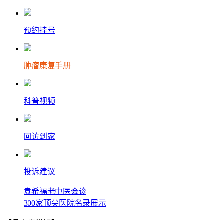
预约挂号
肿瘤康复手册
科普视频
回访到家
投诉建议
袁希福老中医会诊
300家顶尖医院名录展示