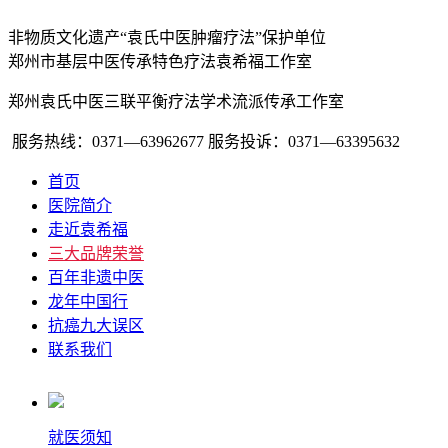
非物质文化遗产“袁氏中医肿瘤疗法”保护单位
郑州市基层中医传承特色疗法袁希福工作室
郑州袁氏中医三联平衡疗法学术流派传承工作室
服务热线：0371—63962677
服务投诉：0371—63395632
首页
医院简介
走近袁希福
三大品牌荣誉
百年非遗中医
龙年中国行
抗癌九大误区
联系我们
就医须知