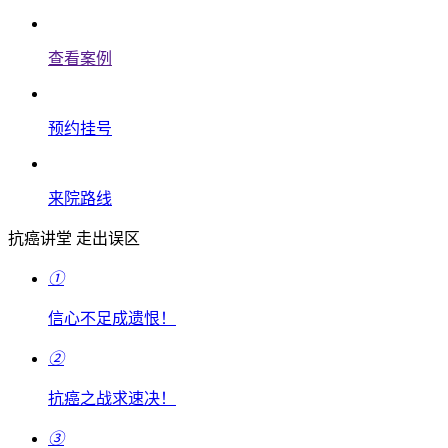
查看案例
预约挂号
来院路线
抗癌讲堂 走出误区
①
信心不足成遗恨！
②
抗癌之战求速决！
③