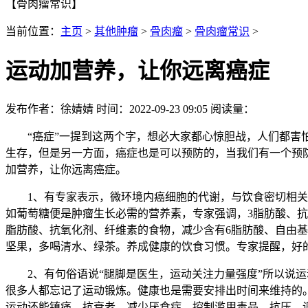
【骨肉瘤常识】
当前位置：
主页
>
其他肿瘤
>
骨肉瘤
>
骨肉瘤常识
>
运动加营养，让你远离癌症
发布作者：徐婧婧 时间：2022-09-23 09:05 阅读量：
“癌症”一提到这两个字，想必大家都心惊胆战，人们都害怕
生存，但是另一方面，癌症也是可以预防的，当我们有一个预
加营养，让你远离癌症。
1、有专家表示，微环境内癌细胞的代谢，与饮食密切相关，
如葡萄糖便是肿瘤生长必需的营养素，专家强调，3脂肪酸、
脂肪酸、抗氧化剂、纤维素的食物，减少含有6脂肪酸、自由
坚果，多喝清水、绿茶。养成健康的饮食习惯。专家提醒，好
2、有句俗语说“腿脚是医生，运动关注力量强度”所以说运
很多人都忘记了运动锻炼。健康也是需要安排出时间来维持的。
运动还能镇痛、抗衰老、减少厌食症、控制滥用毒品、抗压、