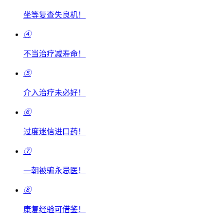
坐等复查失良机！
④
不当治疗减寿命！
⑤
介入治疗未必好！
⑥
过度迷信进口药！
⑦
一朝被骗永忌医！
⑧
康复经验可借鉴！