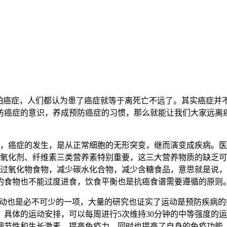
癌症，人们都认为患了癌症就等于离死亡不远了。其实癌症并不
防癌症的意识，养成预防癌症的习惯，那么就能让我们大家远离
癌症的发生，是从正常细胞的无形突变，继而演变成疾病。医
抗氧化剂、纤维素三类营养素特别重要，这三大营养物质的缺乏可
基过氧化物食物，减少碳水化合物，减少含糖食品，意思就是说
的食物也不能过度进食，饮食平衡也是抗癌食谱需要遵循的原则
动也是必不可少的一项，大量的研究也证实了运动是预防疾病的
具体的运动安排，可以每周进行5次维持30分钟的中等强度的运动
调节性和生长激素、提高免疫力，同时也提高了自身的免疫功能