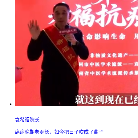
袁希福院长
癌症晚期老乡长，如今把日子吹成了曲子