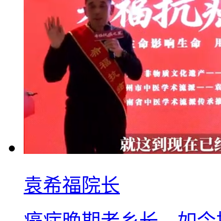
袁希福院长
癌症晚期老乡长，如今