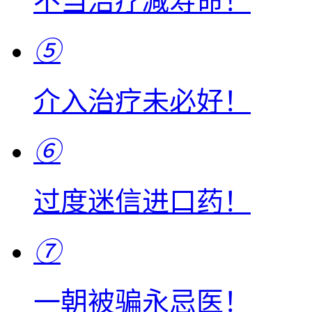
不当治疗减寿命！
⑤
介入治疗未必好！
⑥
过度迷信进口药！
⑦
一朝被骗永忌医！