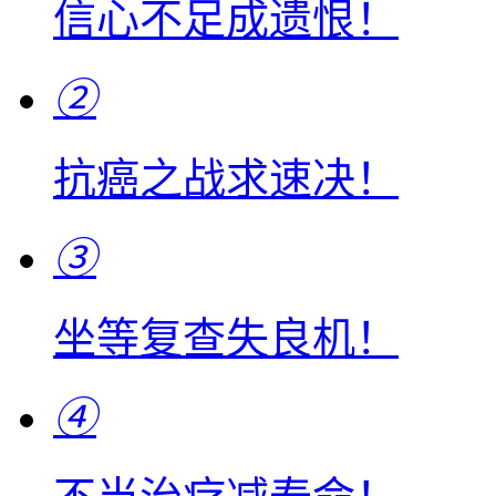
信心不足成遗恨！
②
抗癌之战求速决！
③
坐等复查失良机！
④