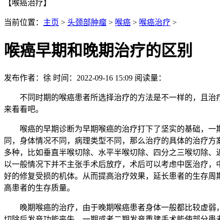
【喉癌治疗】
当前位置：
主页
>
头颈部肿瘤
>
喉癌
>
喉癌治疗
>
喉癌早期和晚期治疗的区别
发布作者：徐 时间：2022-09-16 15:09 阅读量：
不同时期的喉癌患者所选择治疗的方法是不一样的，且治疗
来看看吧。
喉癌的早期诊断为早期喉癌的治疗打下了坚实的基础，一期喉
同，身体情况不同，病理类型不同，那么治疗的具体的治疗方
多种，比如垂直半喉切除、水平半喉切除、四分之三喉切除、
以一般情况下并不主张手术后放疗，术后可以考虑中医治疗，
好的修复受损的机体。从而提高治疗效果，延长患者的生存周
高患者的生存质量。
晚期喉癌的治疗，由于晚期喉癌患者身体一般都比较虚弱，
切除后发音功能丧失，一期或者二期发音重建手术能使部分患