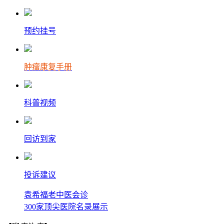
预约挂号
肿瘤康复手册
科普视频
回访到家
投诉建议
袁希福老中医会诊
300家顶尖医院名录展示