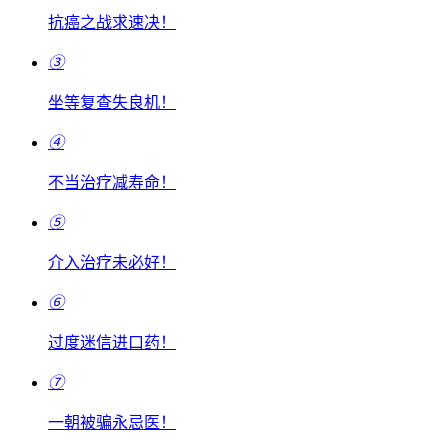
抗癌之战求速决！
③
坐等复查失良机！
④
不当治疗减寿命！
⑤
介入治疗未必好！
⑥
过度迷信进口药！
⑦
一朝被骗永忌医！