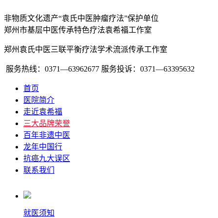
非物质文化遗产“袁氏中医肿瘤疗法”保护单位
郑州市基层中医传承特色疗法袁希福工作室
郑州袁氏中医三联平衡疗法学术流派传承工作室
服务热线：0371—63962677
服务投诉：0371—63395632
首页
医院简介
走近袁希福
三大品牌荣誉
百年非遗中医
龙年中国行
抗癌九大误区
联系我们
就医须知