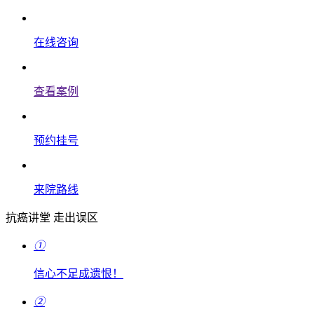
在线咨询
查看案例
预约挂号
来院路线
抗癌讲堂 走出误区
①
信心不足成遗恨！
②