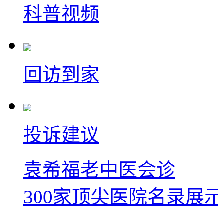
科普视频
回访到家
投诉建议
袁希福老中医会诊
300家顶尖医院名录展