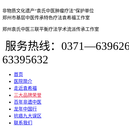
非物质文化遗产“袁氏中医肿瘤疗法”保护单位
郑州市基层中医传承特色疗法袁希福工作室
郑州袁氏中医三联平衡疗法学术流派传承工作室
服务热线：0371—639626
63395632
首页
医院简介
走近袁希福
三大品牌荣誉
百年非遗中医
龙年中国行
抗癌九大误区
联系我们