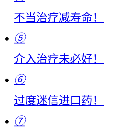
不当治疗减寿命！
⑤
介入治疗未必好！
⑥
过度迷信进口药！
⑦