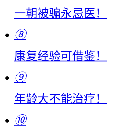
一朝被骗永忌医！
⑧
康复经验可借鉴！
⑨
年龄大不能治疗！
⑩