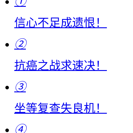
①
信心不足成遗恨！
②
抗癌之战求速决！
③
坐等复查失良机！
④