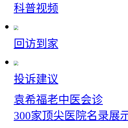
科普视频
回访到家
投诉建议
袁希福老中医会诊
300家顶尖医院名录展