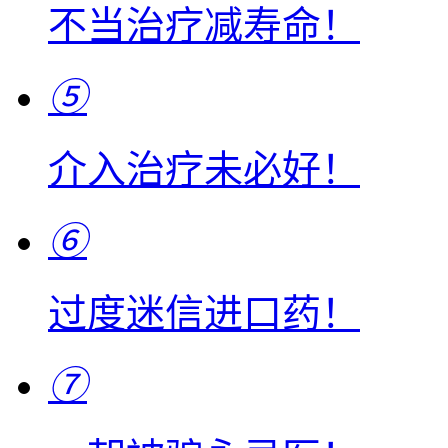
不当治疗减寿命！
⑤
介入治疗未必好！
⑥
过度迷信进口药！
⑦