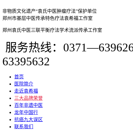
非物质文化遗产“袁氏中医肿瘤疗法”保护单位
郑州市基层中医传承特色疗法袁希福工作室
郑州袁氏中医三联平衡疗法学术流派传承工作室
服务热线：0371—639626
63395632
首页
医院简介
走近袁希福
三大品牌荣誉
百年非遗中医
龙年中国行
抗癌九大误区
联系我们