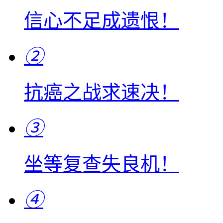
信心不足成遗恨！
②
抗癌之战求速决！
③
坐等复查失良机！
④