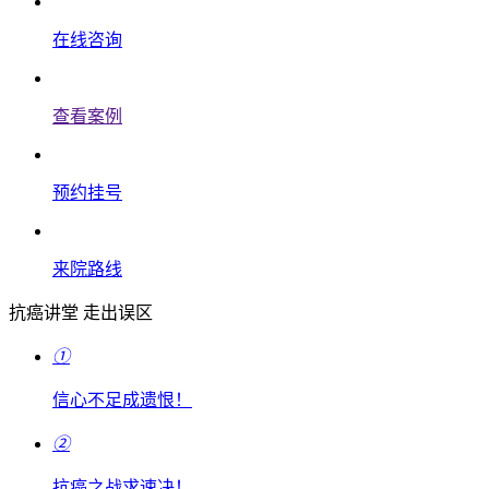
在线咨询
查看案例
预约挂号
来院路线
抗癌讲堂 走出误区
①
信心不足成遗恨！
②
抗癌之战求速决！