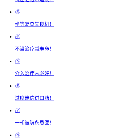
③
坐等复查失良机！
④
不当治疗减寿命！
⑤
介入治疗未必好！
⑥
过度迷信进口药！
⑦
一朝被骗永忌医！
⑧