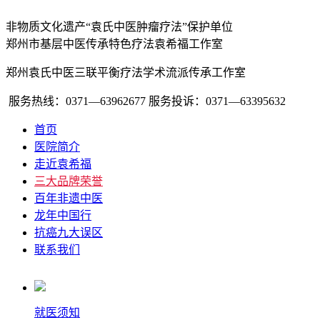
非物质文化遗产“袁氏中医肿瘤疗法”保护单位
郑州市基层中医传承特色疗法袁希福工作室
郑州袁氏中医三联平衡疗法学术流派传承工作室
服务热线：0371—63962677
服务投诉：0371—63395632
首页
医院简介
走近袁希福
三大品牌荣誉
百年非遗中医
龙年中国行
抗癌九大误区
联系我们
就医须知