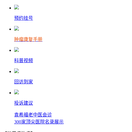
预约挂号
肿瘤康复手册
科普视频
回访到家
投诉建议
袁希福老中医会诊
300家顶尖医院名录展示