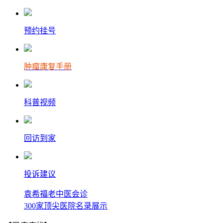
预约挂号
肿瘤康复手册
科普视频
回访到家
投诉建议
袁希福老中医会诊
300家顶尖医院名录展示