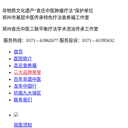
非物质文化遗产“袁氏中医肿瘤疗法”保护单位
郑州市基层中医传承特色疗法袁希福工作室
郑州袁氏中医三联平衡疗法学术流派传承工作室
服务热线：0371—63962677
服务投诉：0371—63395632
首页
医院简介
走近袁希福
三大品牌荣誉
百年非遗中医
龙年中国行
抗癌九大误区
联系我们
就医须知