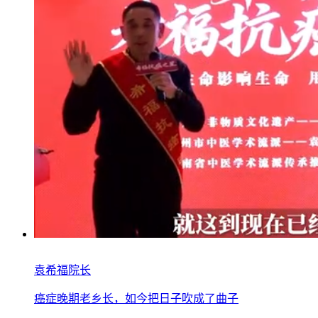
袁希福院长
癌症晚期老乡长，如今把日子吹成了曲子