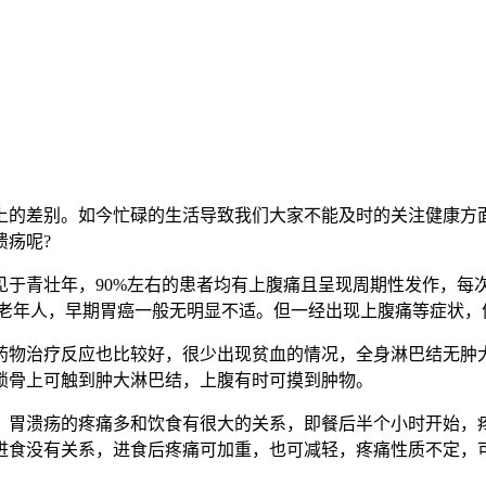
的差别。如今忙碌的生活导致我们大家不能及时的关注健康方面
疡呢?
青壮年，90%左右的患者均有上腹痛且呈现周期性发作，每
中老年人，早期胃癌一般无明显不适。但一经出现上腹痛等症状
物治疗反应也比较好，很少出现贫血的情况，全身淋巴结无肿大
锁骨上可触到肿大淋巴结，上腹有时可摸到肿物。
胃溃疡的疼痛多和饮食有很大的关系，即餐后半个小时开始，疼
进食没有关系，进食后疼痛可加重，也可减轻，疼痛性质不定，