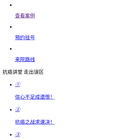
查看案例
预约挂号
来院路线
抗癌讲堂 走出误区
①
信心不足成遗恨！
②
抗癌之战求速决！
③