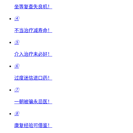
坐等复查失良机！
④
不当治疗减寿命！
⑤
介入治疗未必好！
⑥
过度迷信进口药！
⑦
一朝被骗永忌医！
⑧
康复经验可借鉴！