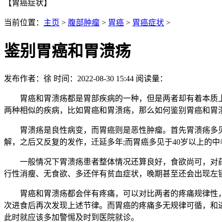
【胃癌症状】
当前位置：
主页
>
腹部肿瘤
>
胃癌
>
胃癌症状
>
鉴别胃癌和胃溃疡
发布作者：徐 时间：2022-08-30 15:44 阅读量：
胃癌和胃溃疡都是胃部疾病的一种，但是两者却有着本质上
两种相似的疾病，比如胃癌和胃溃疡，那么如何鉴别胃癌和胃溃
胃溃疡是良性病变，而胃癌则是恶性肿瘤。首先胃溃疡多见于
解，之后又反复的发作，迁延多年;而胃癌多见于40岁以上的
一般情况下胃溃疡患者整体情况还算良好，食欲尚可，对药
行性消瘦、无食欲、多还伴有贫血症状，晚期甚至还会出现左
胃癌和胃溃疡都会伴有疼痛，可以对比两者的疼痛规律性，
次进食后再次发现上述节律。而胃癌的疼痛多无规律可循，和
此时就应该多加警惕及时到医院就诊。