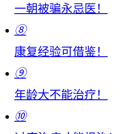
一朝被骗永忌医！
⑧
康复经验可借鉴！
⑨
年龄大不能治疗！
⑩