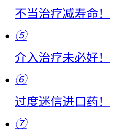
不当治疗减寿命！
⑤
介入治疗未必好！
⑥
过度迷信进口药！
⑦