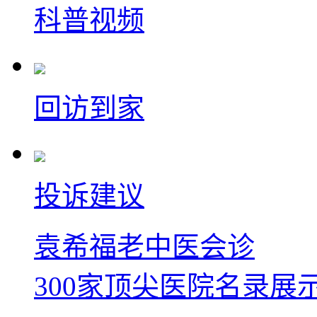
科普视频
回访到家
投诉建议
袁希福老中医会诊
300家顶尖医院名录展