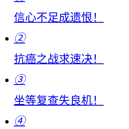
信心不足成遗恨！
②
抗癌之战求速决！
③
坐等复查失良机！
④