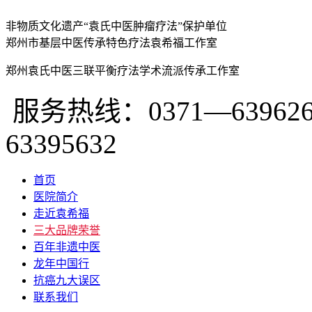
非物质文化遗产“袁氏中医肿瘤疗法”保护单位
郑州市基层中医传承特色疗法袁希福工作室
郑州袁氏中医三联平衡疗法学术流派传承工作室
服务热线：0371—639626
63395632
首页
医院简介
走近袁希福
三大品牌荣誉
百年非遗中医
龙年中国行
抗癌九大误区
联系我们