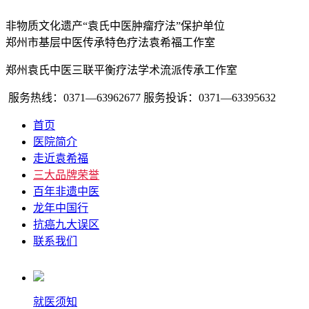
非物质文化遗产“袁氏中医肿瘤疗法”保护单位
郑州市基层中医传承特色疗法袁希福工作室
郑州袁氏中医三联平衡疗法学术流派传承工作室
服务热线：0371—63962677
服务投诉：0371—63395632
首页
医院简介
走近袁希福
三大品牌荣誉
百年非遗中医
龙年中国行
抗癌九大误区
联系我们
就医须知