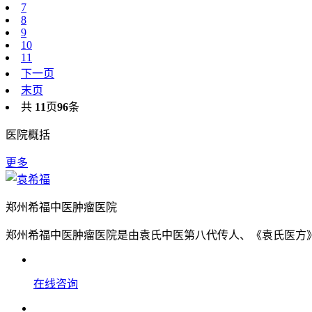
7
8
9
10
11
下一页
末页
共
11
页
96
条
医院概括
更多
郑州希福中医肿瘤医院
郑州希福中医肿瘤医院是由袁氏中医第八代传人、《袁氏医方》
在线咨询