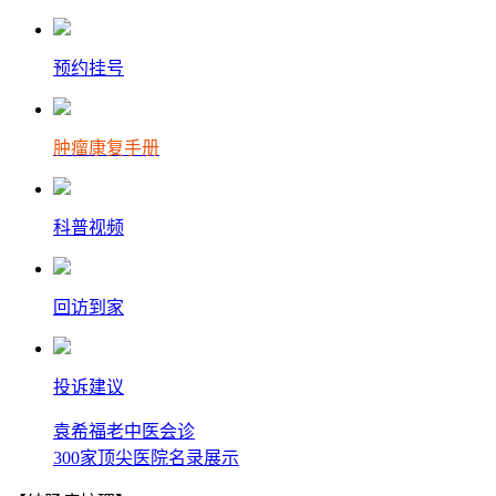
预约挂号
肿瘤康复手册
科普视频
回访到家
投诉建议
袁希福老中医会诊
300家顶尖医院名录展示